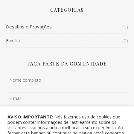
CATEGORIAS
Desafios e Provações
(1)
Família
(2)
FAÇA PARTE DA COMUNIDADE
Quero me inscrever
AVISO IMPORTANTE:
Nós fazemos uso de cookies que
podem conter informações de rastreamento sobre os
visitantes. Isso nos ajuda a melhorar a sua experiência. Ao
fechar este banner ou continuar na página, você concorda