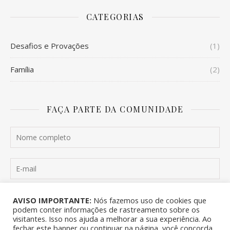
CATEGORIAS
Desafios e Provações
(1)
Família
(2)
FAÇA PARTE DA COMUNIDADE
Quero me inscrever
AVISO IMPORTANTE:
Nós fazemos uso de cookies que
podem conter informações de rastreamento sobre os
visitantes. Isso nos ajuda a melhorar a sua experiência. Ao
fechar este banner ou continuar na página, você concorda