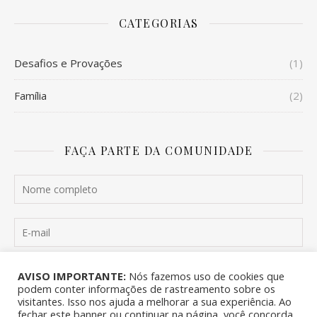
CATEGORIAS
Desafios e Provações
(1)
Família
(2)
FAÇA PARTE DA COMUNIDADE
Quero me inscrever
AVISO IMPORTANTE:
Nós fazemos uso de cookies que
podem conter informações de rastreamento sobre os
visitantes. Isso nos ajuda a melhorar a sua experiência. Ao
fechar este banner ou continuar na página, você concorda