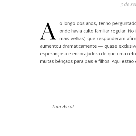
3 de se
A
o longo dos anos, tenho perguntado
onde havia culto familiar regular. N
mais velhas) que responderam afir
aumentou dramaticamente — quase exclusiva
esperançosa e encorajadora de que uma reforma
muitas bênçãos para pais e filhos. Aqui estão
Tom Ascol