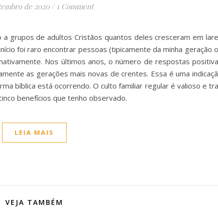
tembro de 2020
/
1 Comment
 a grupos de adultos Cristãos quantos deles cresceram em lar
o início foi raro encontrar pessoas (tipicamente da minha geração 
mativamente. Nos últimos anos, o número de respostas positiv
mente as gerações mais novas de crentes. Essa é uma indicaç
 bíblica está ocorrendo. O culto familiar regular é valioso e tr
 cinco benefícios que tenho observado.
LEIA MAIS
VEJA TAMBÉM