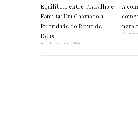
Equilíbrio entre Trabalho e
A com
Família: Um Chamado à
começ
Prioridade do Reino de
para o
19 de se
Deus
4 de dezembro de 2024